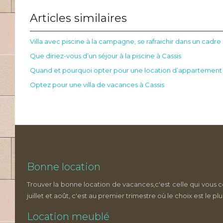
Articles similaires
Villa avec piscine à la campagne, se rafraichir dans un cadr
Que diriez-vous d’un séjour à la piscine à Cassis
Quand et pourquoi opter pour une location d’appartement 
Optez pour une villa de vacances à Cassis
Bonne location
Trouver la bonne location de vacances,c'est celle qui vous c
juillet et août, c'est au premier trimestre où le choix est le plu
Location meublé