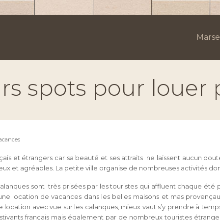
Marsei
eurs spots pour louer
 vacances
ais et étrangers car sa beauté et ses attraits ne laissent aucun dou
et agréables. La petite ville organise de nombreuses activités dont
calanques sont très prisées par les touristes qui affluent chaque été
ver une location de vacances dans les belles maisons et mas proven
 une location avec vue sur les calanques, mieux vaut s’y prendre à te
stivants français mais également par de nombreux touristes étrangers.