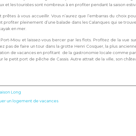
aux et les touristes sont nombreux à en profiter pendant la saison estiv
rêtes à vous accueillir. Vous n’aurez que l’embarras du choix pou
t profiter pleinement d’une balade dans les Calanques qui se trouvent
 kayak en mer.
Port-Miou et laissez-vous bercer par les flots. Profitez de la vue su
ez pas de faire un tour dans la grotte Henri Cosquer, la plus ancien
cation de vacances en profitant de la gastronomie locale comme par
 le petit port de pêche de Cassis. Autre attrait de la ville, son châ
Maison Long
ouer un logement de vacances