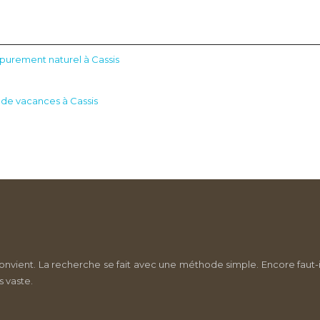
e purement naturel à Cassis
de vacances à Cassis
onvient. La recherche se fait avec une méthode simple. Encore faut-i
s vaste.